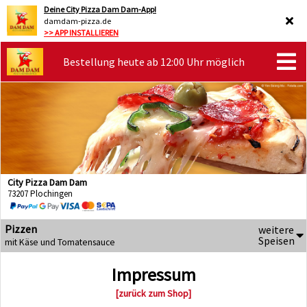
Deine City Pizza Dam Dam-App!
damdam-pizza.de
>> APP INSTALLIEREN
Bestellung heute ab 12:00 Uhr möglich
City Pizza Dam Dam
73207 Plochingen
Pizzen
weitere
Speisen
mit Käse und Tomatensauce
Impressum
[zurück zum Shop]