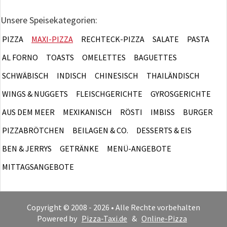
Unsere Speisekategorien:
PIZZA
MAXI-PIZZA
RECHTECK-PIZZA
SALATE
PASTA
AL FORNO
TOASTS
OMELETTES
BAGUETTES
SCHWÄBISCH
INDISCH
CHINESISCH
THAILÄNDISCH
WINGS & NUGGETS
FLEISCHGERICHTE
GYROSGERICHTE
AUS DEM MEER
MEXIKANISCH
RÖSTI
IMBISS
BURGER
PIZZABRÖTCHEN
BEILAGEN & CO.
DESSERTS & EIS
BEN & JERRYS
GETRÄNKE
MENÜ-ANGEBOTE
MITTAGSANGEBOTE
Copyright © 2008 - 2026 • Alle Rechte vorbehalten
Powered by
Pizza-Taxi.de
&
Online-Pizza