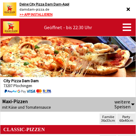
Deine City Pizza Dam Dam-App!
damdam-pizza.de
>> APP INSTALLIEREN
Geöffnet - bis 22:30 Uhr
City Pizza Dam Dam
73207 Plochingen
Maxi-Pizzen
weitere
Speisen
mit Käse und Tomatensauce
Familie
Party
36x33cm
60x40cm
CLASSIC-PIZZEN