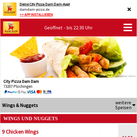
Deine City Pizza Dam Dam-App!
damdam-pizza.de
>> APP INSTALLIEREN
Geöffnet - bis 22:30 Uhr
City Pizza Dam Dam
73207 Plochingen
weitere
Wings & Nuggets
Speisen
WINGS UND NUGGETS
9 Chicken Wings